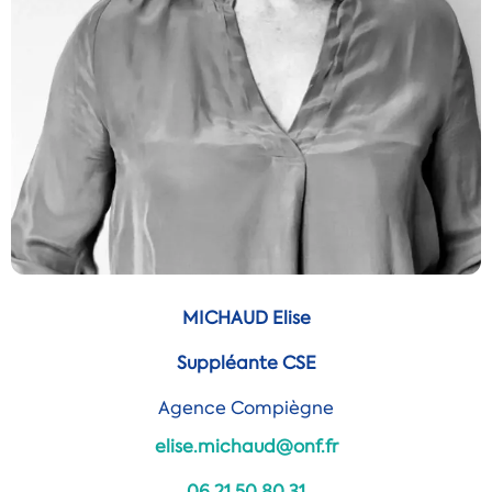
MICHAUD Elise
Suppléante CSE
Agence Compiègne
elise.michaud@onf.fr
06.21.50.80.31