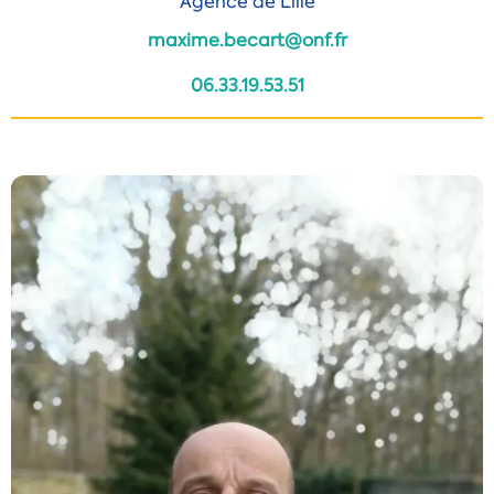
Agence de Lille
maxime.becart@onf.fr
06.33.19.53.51