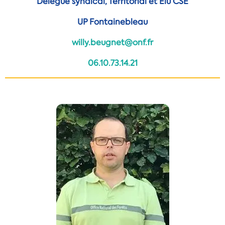
Délégué syndical, Territorial et Elu CSE
UP Fontainebleau
willy.beugnet@onf.fr
06.10.73.
14.21