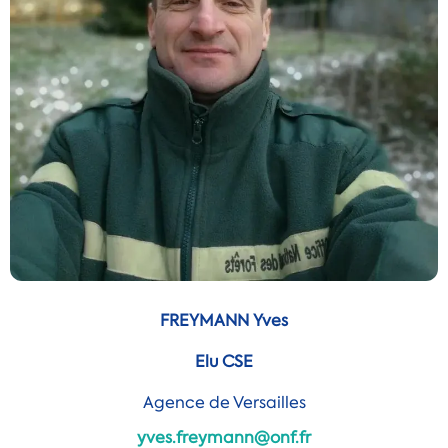
FREYMANN Yves
Elu CSE
Agence de Versailles
yves.freymann@onf.fr