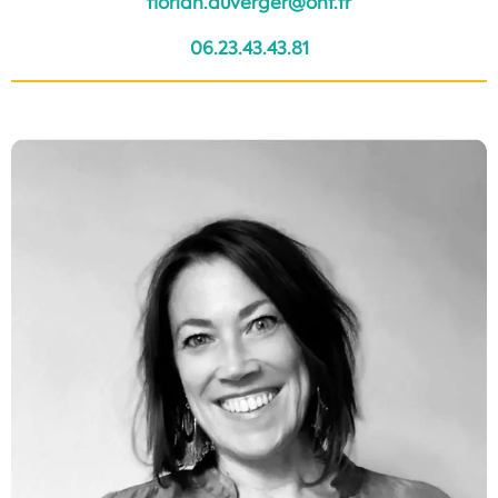
florian.duverger@onf.fr
06.23.43.43.81