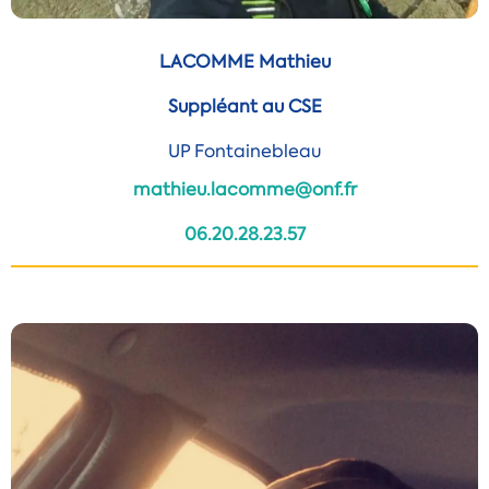
LACOMME Mathieu
Suppléant au CSE
UP Fontainebleau
mathieu.lacomme@onf.fr
06.20.28.23.57