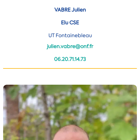
VABRE Julien
Elu CSE
UT Fontainebleau
julien.vabre@onf.fr
06.20.71.14.73