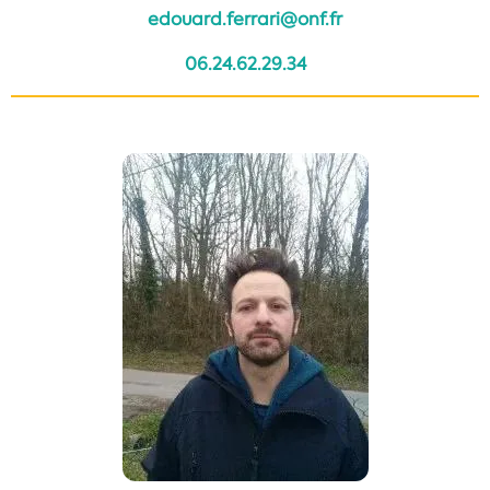
edouard.ferrari@onf.fr
06.24.62.29.34